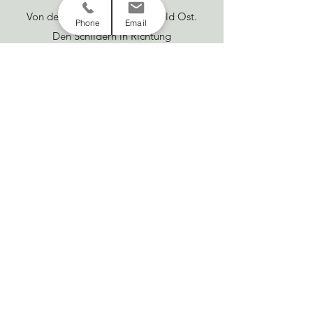
Von der A2, Abfahrt 27 Bielefeld Ost.
Phone
Email
Den Schildern in Richtung
Detmold/Lage/Leopoldshöhe/B66 folgen
und nach ca. 4 km auf der B66 links in die
Hauptstraße abbiegen.
Nach 400 m befindet sich die Unterkunft
auf der rechten Seite kurz nach den
Bahnschienen.
ca. 10 Minuten Fahrtzeit.
Von der Unterkunft aus ist es nur 5 Min
Gehweg zum Bahnhof / zur Bushaltestelle