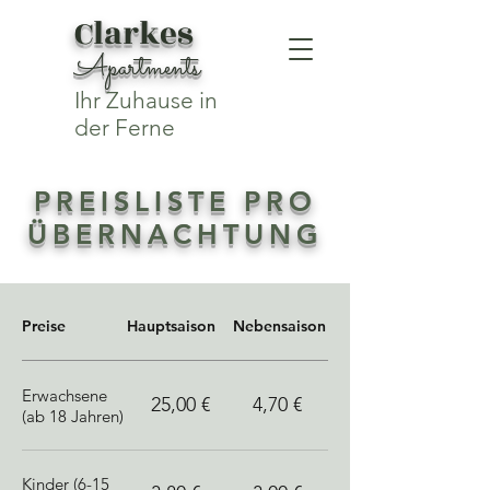
Clarkes
Apartments
Ihr Zuhause in
der Ferne
PREISLISTE PRO
ÜBERNACHTUNG
Preise
Hauptsaison
Nebensaison
Erwachsene
25,00 €
4,70 €
(ab 18 Jahren)
Kinder (6-15