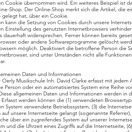
n Cookie übernommen wird. Ein weiteres Beispiel ist d
ne-Shop. Der Online-Shop merkt sich die Artikel, die e
 gelegt hat, über ein Cookie.
n kann die Setzung von Cookies durch unsere Internetsei
n Einstellung des genutzten Internetbrowsers verhinde
 dauerhaft widersprechen. Ferner können bereits geset
browser oder andere Softwareprogramme gelöscht werden.
owsern möglich. Deaktiviert die betroffene Person die 
netbrowser, sind unter Umständen nicht alle Funktionen 
ar.
lgemeinen Daten und Informationen
r Oerly Musikschule Inh. David Clarke erfasst mit jedem A
ne Person oder ein automatisiertes System eine Reihe v
Diese allgemeinen Daten und Informationen werden in d
. Erfasst werden können die (1) verwendeten Browsertyp
n System verwendete Betriebssystem, (3) die Internetsei
auf unsere Internetseite gelangt (sogenannte Referrer), 
che über ein zugreifendes System auf unserer Internetse
 und die Uhrzeit eines Zugriffs auf die Internetseite, (6)