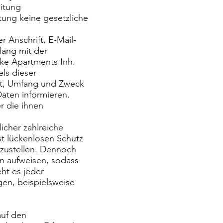
eitung
tung keine gesetzliche
 Anschrift, E-Mail-
lang mit der
ke Apartments Inh.
ls dieser
rt, Umfang und Zweck
aten informieren.
r die ihnen
licher zahlreiche
t lückenlosen Schutz
rzustellen. Dennoch
n aufweisen, sodass
ht es jeder
en, beispielsweise
auf den