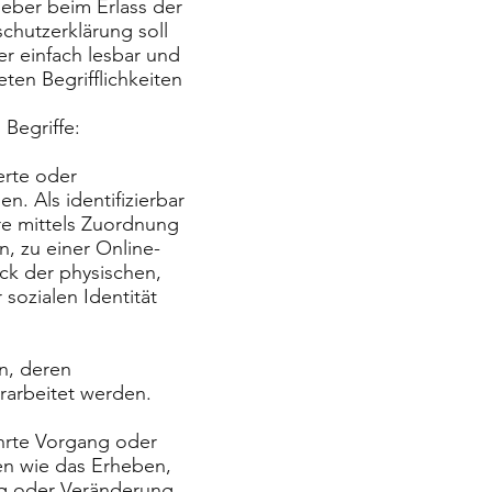
geber beim Erlass der
hutzerklärung soll
er einfach lesbar und
ten Begrifflichkeiten
Begriffe:
erte oder
n. Als identifizierbar
ere mittels Zuordnung
, zu einer Online-
k der physischen,
 sozialen Identität
on, deren
rarbeitet werden.
ührte Vorgang oder
n wie das Erheben,
ng oder Veränderung,