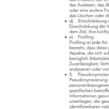
das Auslesen, das A
oder eine andere Fo
das Löschen oder di
d) Einschränkung d
Einschränkung der V
dem Ziel, ihre künft
e) Profiling
Profiling ist jede A
besteht, dass dies
Aspekte, die sich a
bezüglich Arbeitslei
Zuverlässigkeit, Ver
analysieren oder vo
f) Pseudonymisier
Pseudonymisierung i
personenbezogenen D
spezifischen betrof
Informationen geso
unterliegen, die gew
identifizierbaren n