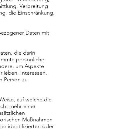
ttlung, Verbreitung
ng, die Einschränkung,
nbezogener Daten mit
aten, die darin
immte persönliche
ondere, um Aspekte
rlieben, Interessen,
en Person zu
Weise, auf welche die
cht mehr einer
sätzlichen
atorischen Maßnahmen
r identifizierten oder