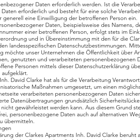
enbezogener Daten erforderlich werden. Ist die Verarb
aten erforderlich und besteht für eine solche Verarbei
 generell eine Einwilligung der betroffenen Person ein.
rsonenbezogener Daten, beispielsweise des Namens, der
nnummer einer betroffenen Person, erfolgt stets im Eink
rordnung und in Übereinstimmung mit den für die Clar
den landesspezifischen Datenschutzbestimmungen. Mitte
g möchte unser Unternehmen die Öffentlichkeit über A
nen, genutzten und verarbeiteten personenbezogenen D
ffene Personen mittels dieser Datenschutzerklärung übe
aufgeklärt.
nh. David Clarke hat als für die Verarbeitung Verantwort
anisatorische Maßnahmen umgesetzt, um einen möglichs
rnetseite verarbeiteten personenbezogenen Daten siche
erte Datenübertragungen grundsätzlich Sicherheitslücke
z nicht gewährleistet werden kann. Aus diesem Grund ste
frei, personenbezogene Daten auch auf alternativen Weg
zu übermitteln.
ungen
ärung der Clarkes Apartments Inh. David Clarke beruht 