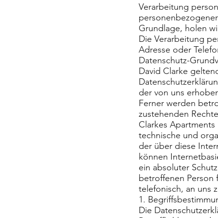
Verarbeitung person
personenbezogener D
Grundlage, holen wir
Die Verarbeitung pe
Adresse oder Telefo
Datenschutz-Grundve
David Clarke gelten
Datenschutzerklärun
der von uns erhobe
Ferner werden betro
zustehenden Rechte 
Clarkes Apartments I
technische und org
der über diese Inte
können Internetbasi
ein absoluter Schut
betroffenen Person 
telefonisch, an uns 
1. Begriffsbestimm
Die Datenschutzerkl