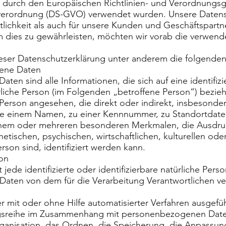
die durch den Europäischen Richtlinien- und Verordnungs
erordnung (DS-GVO) verwendet wurden. Unsere Datensc
tlichkeit als auch für unsere Kunden und Geschäftspartn
m dies zu gewährleisten, möchten wir vorab die verwende
eser Datenschutzerklärung unter anderem die folgenden 
ene Daten
en sind alle Informationen, die sich auf eine identifizi
ürliche Person (im Folgenden „betroffene Person“) beziehe
 Person angesehen, die direkt oder indirekt, insbesond
e einem Namen, zu einer Kennnummer, zu Standortdaten
nem oder mehreren besonderen Merkmalen, die Ausdruc
etischen, psychischen, wirtschaftlichen, kulturellen oder
erson sind, identifiziert werden kann.
on
 jede identifizierte oder identifizierbare natürliche Pers
ten von dem für die Verarbeitung Verantwortlichen ve
er mit oder ohne Hilfe automatisierter Verfahren ausgef
gsreihe im Zusammenhang mit personenbezogenen Date
rganisation, das Ordnen, die Speicherung, die Anpassu