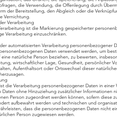
bfragen, die Verwendung, die Offenlegung durch Übermi
rm der Bereitstellung, den Abgleich oder die Verknüpfu
e Vernichtung.
er Verarbeitung
erarbeitung ist die Markierung gespeicherter persone
ige Verarbeitung einzuschränken.
rt der automatisierten Verarbeitung personenbezogener D
e personenbezogenen Daten verwendet werden, um best
uf eine natürliche Person beziehen, zu bewerten, insbes
stung, wirtschaftlicher Lage, Gesundheit, persönlicher Vo
halten, Aufenthaltsort oder Ortswechsel dieser natürlich
rherzusagen.
ung
st die Verarbeitung personenbezogener Daten in einer 
aten ohne Hinzuziehung zusätzlicher Informationen ni
fenen Person zugeordnet werden können, sofern diese zu
ndert aufbewahrt werden und technischen und organis
ährleisten, dass die personenbezogenen Daten nicht eine
atürlichen Person zugewiesen werden.